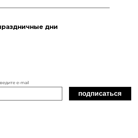
праздничные дни
Главная
О нас
Выставки
События
Студии
СМИ о нас
Новости