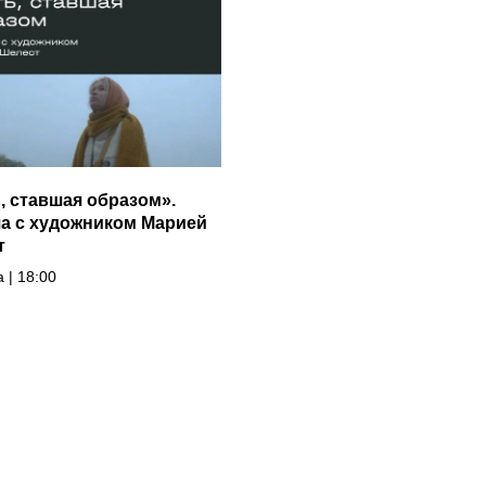
, ставшая образом».
а с художником Марией
т
а | 18:00