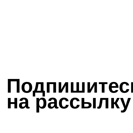
на рассылку
Галерея
Солянка
16+
© 2017-2026 Выставочные залы Москвы
© 2017-2026 Выставочн
Использование материалов разрешено только с
Сайт может содержать
предварительного согласия правообладателей.
для лиц младше 16 лет.