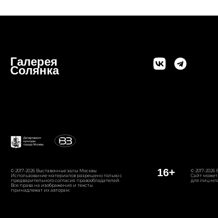
Все права на изображения и тексты
принадлежат их авторам.
Оставаться в курсе самых
ярких арт событий - с
нашей рассылкой легко и
приятно! #искусстворядом
подписаться