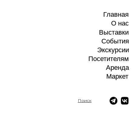
Главная
Главная
О нас
О нас
Выставки
Выставки
Cобытия
Cобытия
Экскурсии
Экскурсии
Посетителям
Посетителям
Аренда
Аренда
Маркет
Маркет
Поиск