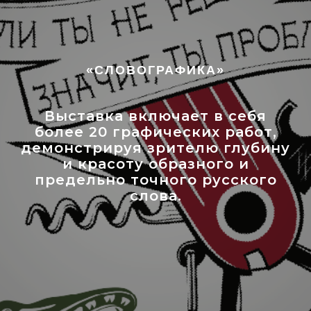
«СЛОВОГРАФИКА»
Выставка включает в себя
более 20 графических работ,
демонстрируя зрителю глубину
и красоту образного и
предельно точного русского
слова.