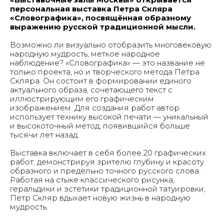
персональная выставка Петра Скляра
«Словографика», посвящённая образному
выражению русской традиционной мысли.
Возможно ли визуально отобразить многовековую
народную мудрость, меткое народное
наблюдение? «Словографика» ­— это название не
только проекта, но и творческого метода Петра
Скляра. Он состоит в формировании единого
актуального образа, сочетающего текст с
иллюстрирующим его графическим
изображением. Для создания работ автор
использует технику высокой печати — уникальный
и высокоточный метод, появившийся больше
тысячи лет назад.
Выставка включает в себя более 20 графических
работ, демонстрируя зрителю глубину и красоту
образного и предельно точного русского слова.
Работая на стыке классического рисунка,
геральдики и эстетики традиционной татуировки,
Пётр Скляр вдыхает новую жизнь в народную
мудрость.